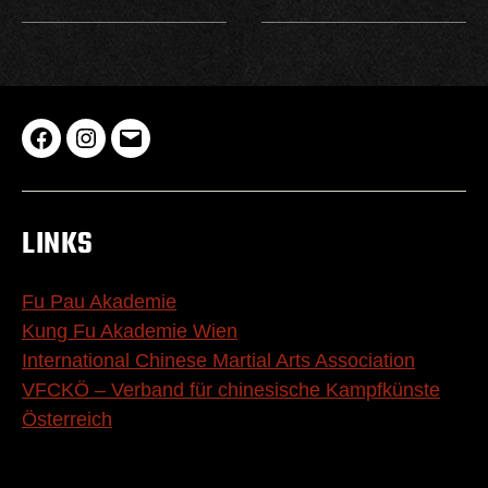
Lau
Lau
E-
Family
Family
Mail
Hung
Hung
LINKS
Kuen
Kuen
Kung
Kung
Fu
Fu
Fu Pau Akademie
Academy
Academy
Kung Fu Akademie Wien
auf
auf
International Chinese Martial Arts Association
Facebook
Instagram
VFCKÖ – Verband für chinesische Kampfkünste
Österreich