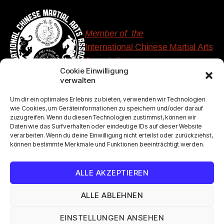
Member of the
International Chinese Martial Arts
Association
Cookie Einwilligung
verwalten
Um dir ein optimales Erlebnis zu bieten, verwenden wir Technologien
wie Cookies, um Geräteinformationen zu speichern und/oder darauf
Member of the
zuzugreifen. Wenn du diesen Technologien zustimmst, können wir
VFCKÖ - Verband für
Daten wie das Surfverhalten oder eindeutige IDs auf dieser Website
verarbeiten. Wenn du deine Einwilligung nicht erteilst oder zurückziehst,
chinesische Kampfkünste
können bestimmte Merkmale und Funktionen beeinträchtigt werden.
Österreich
ALLE AKZEPTIEREN
ALLE ABLEHNEN
© 2026
International Lau Family Hung Kuen
Hoch
↑
EINSTELLUNGEN ANSEHEN
Kung Fu Academy